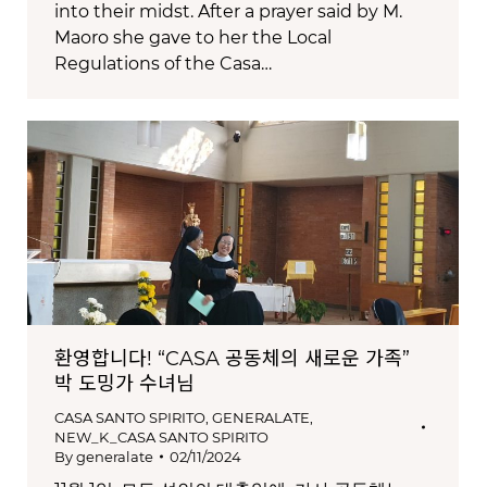
into their midst. After a prayer said by M.
Maoro she gave to her the Local
Regulations of the Casa…
환영합니다! “CASA 공동체의 새로운 가족”
박 도밍가 수녀님
CASA SANTO SPIRITO
,
GENERALATE
,
NEW_K_CASA SANTO SPIRITO
By
generalate
02/11/2024