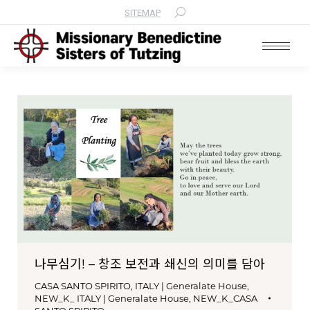
SITEMAP
Search:
나무심기! – 창조 보전과 쇄신의 의미를 담아
CASA SANTO SPIRITO
,
ITALY | Generalate House
,
NEW_K_ ITALY | Generalate House
,
NEW_K_CASA