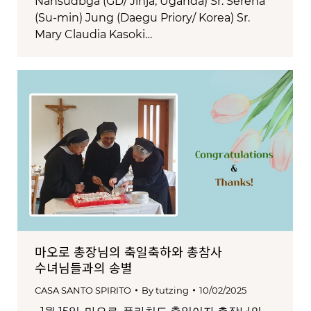
Nansudbga (GD/ Jinja, Uganda) Sr. Serena
(Su-min) Jung (Daegu Priory/ Korea) Sr.
Mary Claudia Kasoki…
마오로 총장님의 축일축하와 총참사
수녀님들과의 송별
CASA SANTO SPIRITO
By
tutzing
10/02/2025