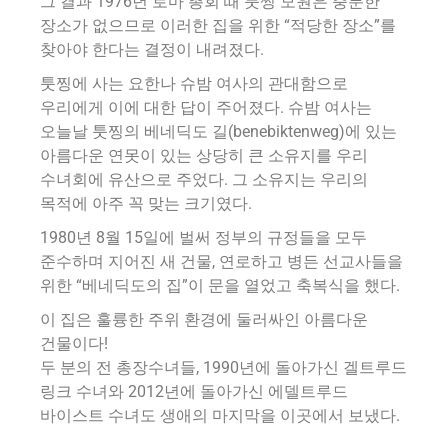
그 결과 1976년 로마 총회 때 툿찡 모원은 충분한
장소가 없으므로 이러한 집을 위한 “적당한 장소”를
찾아야 한다는 결정이 내려졌다.
툿찡에 사는 요한나 슈밤 여사의 관대함으로
우리에게 이에 대한 답이 주어졌다. 슈밤 여사는
오늘날 툿찡의 베네딕도 길(benebiktenweg)에 있는
아름다운 연못이 있는 상당히 큰 소유지를 우리
수녀회에 유산으로 주었다. 그 소유지는 우리의
목적에 아주 꼭 맞는 크기였다.
1980년 8월 15일에 벌써 정부의 규정들을 모두
준수하며 지어진 새 건물, 연로하고 병든 선교사들을
위한 “베네딕도의 집”이 문을 열었고 축복식을 했다.
이 집은 훌륭한 주위 환경에 둘러싸인 아름다운
건물이다!
두 분의 전 총장수녀들, 1990년에 돌아가신 겔트루드
링크 수녀와 2012년에 돌아가신 에델트루드
바이스트 수녀도 생애의 마지막을 이곳에서 보냈다.