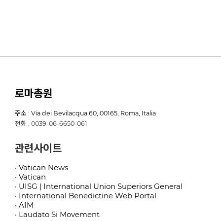
로마총원
주소 : Via dei Bevilacqua 60, 00165, Roma, Italia
전화 : 0039-06-6650-061
관련사이트
· Vatican News
· Vatican
· UISG | International Union Superiors General
· International Benedictine Web Portal
· AIM
· Laudato Si Movement