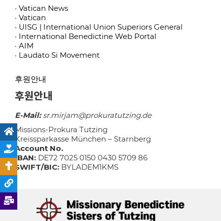
· Vatican News
· Vatican
· UISG | International Union Superiors General
· International Benedictine Web Portal
· AIM
· Laudato Si Movement
후원안내
후원안내
E-Mail:
sr.mirjam@prokuratutzing.de
Missions-Prokura Tutzing
Kreissparkasse München – Starnberg
Account No.
IBAN:
DE72 7025 0150 0430 5709 86
SWIFT/BIC:
BYLADEM1KMS