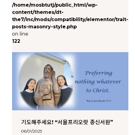
/home/mosbtutj/public_html/wp-
content/themes/dt-
the7/inc/mods/compatibility/elementor/trait-
posts-masonry-style.php
on line
122
기도해주세요! “서울프리오랏 종신서원”
06/01/2025