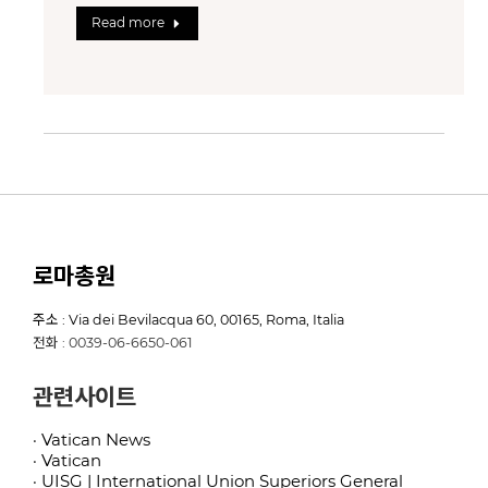
Read more
로마총원
주소 : Via dei Bevilacqua 60, 00165, Roma, Italia
전화 : 0039-06-6650-061
관련사이트
· Vatican News
· Vatican
· UISG | International Union Superiors General