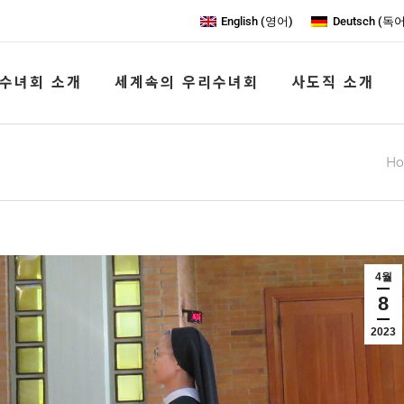
English
(
영어
)
Deutsch
(
독
수녀회 소개
세계속의 우리수녀회
사도직 소개
Yo
H
4월
8
2023