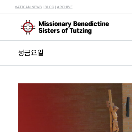
VATICAN NEWS
|
BLOG
|
ARCHIVE
성금요일