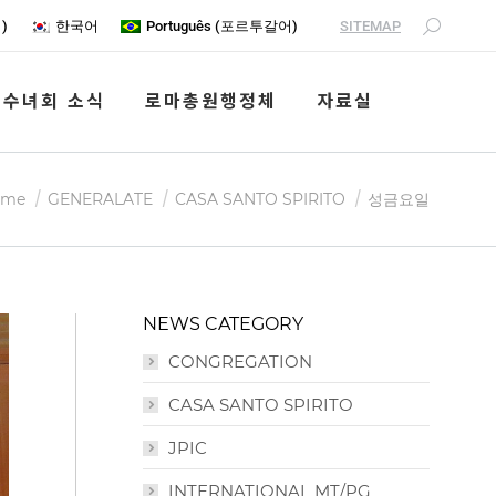
SITEMAP
어
)
한국어
Português
(
포르투갈어
)
수녀회 소식
로마총원행정체
자료실
u are here:
성금요일
ome
GENERALATE
CASA SANTO SPIRITO
NEWS CATEGORY
CONGREGATION
CASA SANTO SPIRITO
JPIC
INTERNATIONAL MT/PG