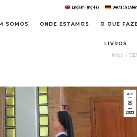
English
(
Inglês
)
Deutsch
(
Ale
M SOMOS
ONDE ESTAMOS
O QUE FAZ
LIVROS
Você está a
Início
GE
abr
8
2023