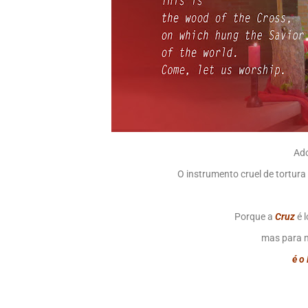
Ado
O instrumento cruel de tortura
Porque a
Cruz
é 
mas para n
é o