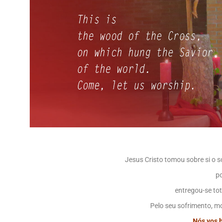
Jesus Cristo tomou sobre si o s
p
entregou-se to
Pelo seu sofrimento, mo
Nós vos 