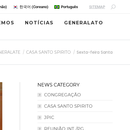
SITEMAP
mão
)
한국어
(
Coreano
)
Português
EMOS
NOTÍCIAS
GENERALATO
qui:
Sexta-feira Santa
NERALATE
CASA SANTO SPIRITO
NEWS CATEGORY
CONGREGAÇÃO
CASA SANTO SPIRITO
JPIC
REUNIÃO INT./PG