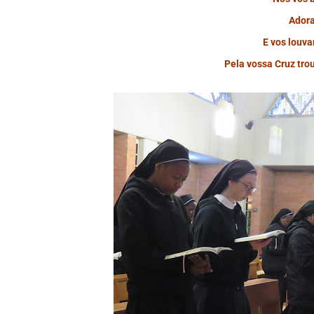
Adora
E vos louv
Pela vossa Cruz tro