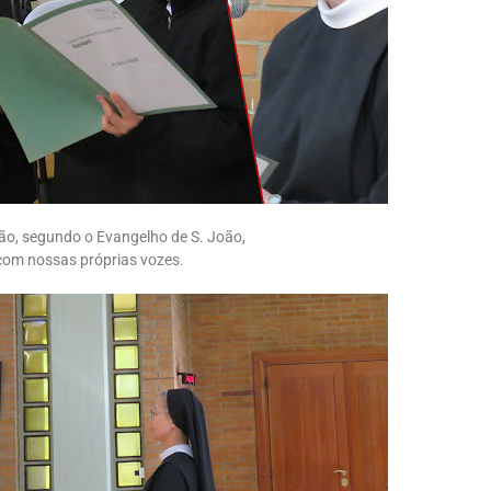
xão, segundo o Evangelho de S. João,
com nossas próprias vozes.