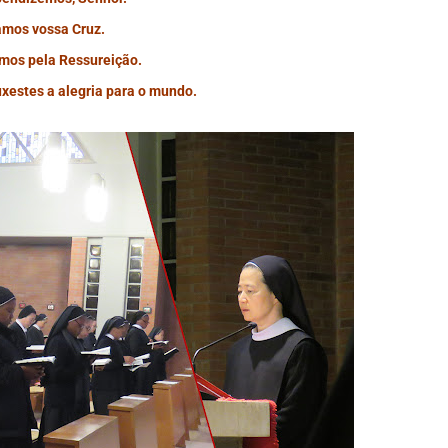
mos vossa Cruz.
amos pela Ressureição.
uxestes a alegria para o mundo.