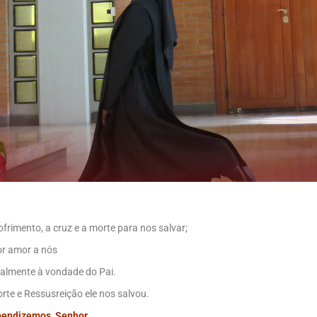
ofrimento, a cruz e a morte para nos salvar;
or amor a nós
talmente à vondade do Pai.
rte e Ressusreição ele nos salvou.
bendizemos, Senhor.