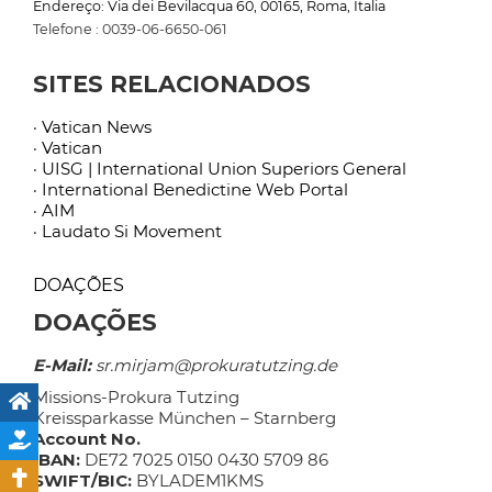
Endereço: Via dei Bevilacqua 60, 00165, Roma, Italia
Telefone : 0039-06-6650-061
SITES RELACIONADOS
· Vatican News
· Vatican
· UISG | International Union Superiors General
· International Benedictine Web Portal
· AIM
· Laudato Si Movement
DOAÇÕES
DOAÇÕES
E-Mail:
sr.mirjam@prokuratutzing.de
Missions-Prokura Tutzing
Kreissparkasse München – Starnberg
Account No.
IBAN:
DE72 7025 0150 0430 5709 86
SWIFT/BIC:
BYLADEM1KMS