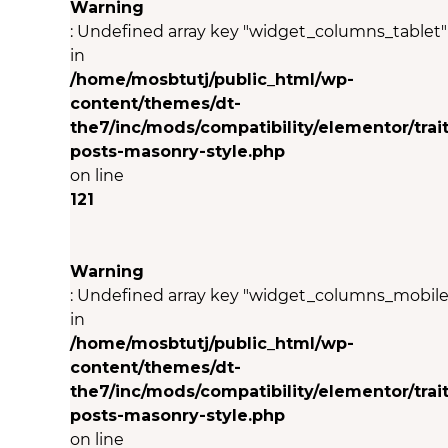
Warning
: Undefined array key "widget_columns_tablet"
in
/home/mosbtutj/public_html/wp-
content/themes/dt-
the7/inc/mods/compatibility/elementor/trait
posts-masonry-style.php
on line
121
Warning
: Undefined array key "widget_columns_mobile
in
/home/mosbtutj/public_html/wp-
content/themes/dt-
the7/inc/mods/compatibility/elementor/trait
posts-masonry-style.php
on line