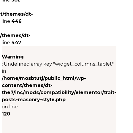
t/themes/dt-
 line
446
/themes/dt-
 line
447
Warning
: Undefined array key "widget_columns_tablet"
in
/home/mosbtutj/public_html/wp-
content/themes/dt-
the7/inc/mods/compatibility/elementor/trait-
posts-masonry-style.php
on line
120