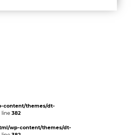
p-content/themes/dt-
 line
382
tml/wp-content/themes/dt-
 line
382