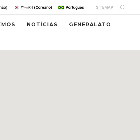
SITEMAP
mão
)
한국어
(
Coreano
)
Português
EMOS
NOTÍCIAS
GENERALATO