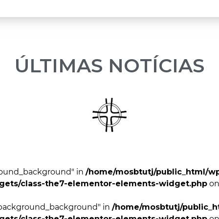
ÚLTIMAS NOTÍCIAS
ground_background" in
/home/mosbtutj/public_html/w
dgets/class-the7-elementor-elements-widget.php
on
r_background_background" in
/home/mosbtutj/public_h
dgets/class-the7-elementor-elements-widget.php
on