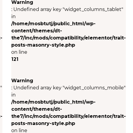
Warning
: Undefined array key "widget_columns_tablet"
in
/home/mosbtutj/public_html/wp-
content/themes/dt-
-
the7/inc/mods/compatibility/elementor/trait-
posts-masonry-style.php
on line
121
Warning
"
: Undefined array key "widget_columns_mobile"
in
/home/mosbtutj/public_html/wp-
content/themes/dt-
-
the7/inc/mods/compatibility/elementor/trait-
posts-masonry-style.php
on line