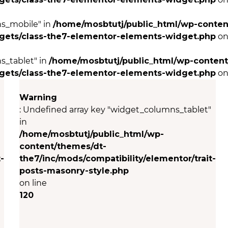
ns_mobile" in
/home/mosbtutj/public_html/wp-conten
dgets/class-the7-elementor-elements-widget.php
on
s_tablet" in
/home/mosbtutj/public_html/wp-content
dgets/class-the7-elementor-elements-widget.php
on
Warning
: Undefined array key "widget_columns_tablet"
in
/home/mosbtutj/public_html/wp-
content/themes/dt-
-
the7/inc/mods/compatibility/elementor/trait-
posts-masonry-style.php
on line
120