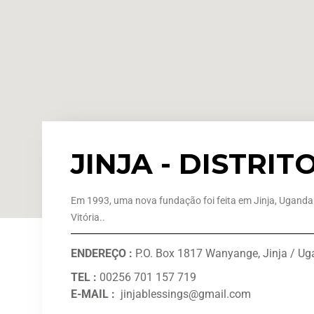
JINJA - DISTRI
Em 1993, uma nova fundação foi feita em Jinja, Ugand
Vitória..
ENDEREÇO
:
P.O. Box 1817 Wanyange, Jinja / U
TEL :
00256 701 157 719
E-MAIL :
jinjablessings@gmail.com