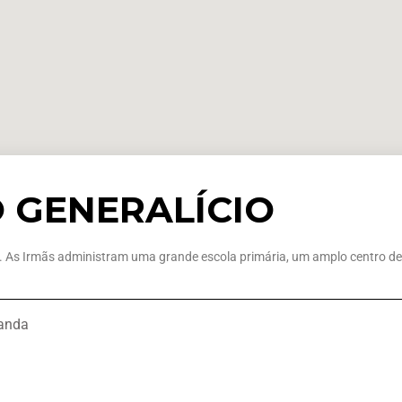
TO GENERALÍCIO
a. As Irmãs administram uma grande escola primária, um amplo centro 
ganda