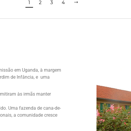
1
2
3
4
 missão em Uganda,
à
margem
rdim de Infância, e uma
ermitiram às irmãs manter
ido. Uma fazenda de cana-de-
ionais, a comunidade cresce
.