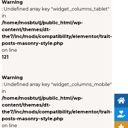
Warning
: Undefined array key "widget_columns_tablet"
in
/home/mosbtutj/public_html/wp-
content/themes/dt-
the7/inc/mods/compatibility/elementor/trait-
posts-masonry-style.php
on line
121
Warning
: Undefined array key "widget_columns_mobile"
in
/home/mosbtutj/public_html/wp-
content/themes/dt-
the7/inc/mods/compatibility/elementor/trait-
posts-masonry-style.php
on line