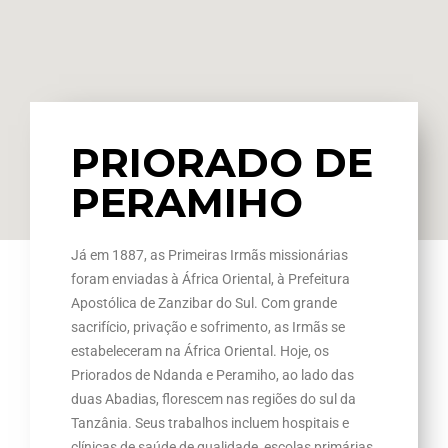
PRIORADO DE
PERAMIHO
Já em 1887, as Primeiras Irmãs missionárias
foram enviadas à África Oriental, à Prefeitura
Apostólica de Zanzibar do Sul. Com grande
sacrifício, privação e sofrimento, as Irmãs se
estabeleceram na África Oriental. Hoje, os
Priorados de Ndanda e Peramiho, ao lado das
duas Abadias, florescem nas regiões do sul da
Tanzânia. Seus trabalhos incluem hospitais e
clínicas de saúde de qualidade, escolas primárias,