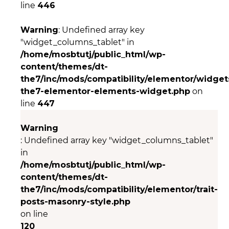
line
446
Warning
: Undefined array key
"widget_columns_tablet" in
/home/mosbtutj/public_html/wp-
content/themes/dt-
the7/inc/mods/compatibility/elementor/widgets
the7-elementor-elements-widget.php
on
line
447
Warning
: Undefined array key "widget_columns_tablet"
in
/home/mosbtutj/public_html/wp-
content/themes/dt-
the7/inc/mods/compatibility/elementor/trait-
posts-masonry-style.php
on line
120