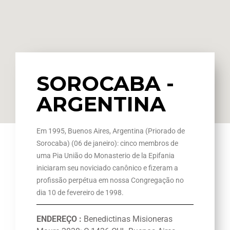
SOROCABA -
ARGENTINA
Em 1995, Buenos Aires, Argentina (Priorado de
Sorocaba) (06 de janeiro): cinco membros de
uma Pia União do Monasterio de la Epifania
iniciaram seu noviciado canônico e fizeram a
profissão perpétua em
nossa Congregação no
dia
10 de fevereiro de 1998.
ENDEREÇO
:
Benedictinas Misioneras