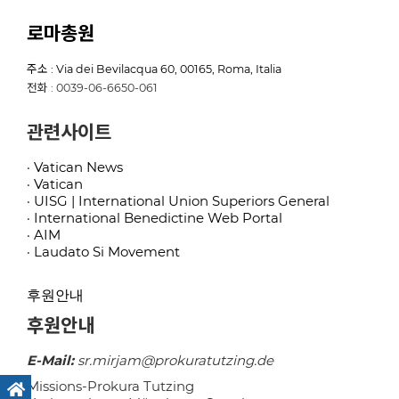
로마총원
주소 : Via dei Bevilacqua 60, 00165, Roma, Italia
전화 : 0039-06-6650-061
관련사이트
· Vatican News
· Vatican
· UISG | International Union Superiors General
· International Benedictine Web Portal
· AIM
· Laudato Si Movement
후원안내
후원안내
E-Mail:
sr.mirjam@prokuratutzing.de
Missions-Prokura Tutzing