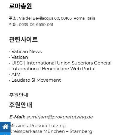
로마총원
주소 : Via dei Bevilacqua 60, 00165, Roma, Italia
전화 : 0039-06-6650-061
관련사이트
· Vatican News
· Vatican
· UISG | International Union Superiors General
· International Benedictine Web Portal
· AIM
· Laudato Si Movement
후원안내
후원안내
E-Mail:
sr.mirjam@prokuratutzing.de
Missions-Prokura Tutzing
Kreissparkasse München – Starnberg