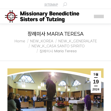
SITEMAP
장례미사 MARIA TERESA
You are here:
Home
NEW_KOREA
NEW_K_GENERALATE
NEW_K_CASA SANTO SPIRITO
장례미사 Maria Teresa
5월
19
2024