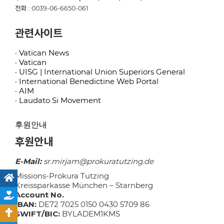
전화 : 0039-06-6650-061
관련사이트
· Vatican News
· Vatican
· UISG | International Union Superiors General
· International Benedictine Web Portal
· AIM
· Laudato Si Movement
후원안내
후원안내
E-Mail:
sr.mirjam@prokuratutzing.de
Missions-Prokura Tutzing
Kreissparkasse München – Starnberg
Account No.
IBAN:
DE72 7025 0150 0430 5709 86
SWIFT/BIC:
BYLADEM1KMS