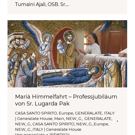
Tumaini Ajali, OSB. Sr.…
Mariä Himmelfahrt – Professjubiläum
von Sr. Lugarda Pak
CASA SANTO SPIRITO
,
Europe
,
GENERALATE
,
ITALY
| Generalate House
,
Main
,
NEW_G_ GENERALATE
,
NEW_G_CASA SANTO SPIRITO
,
NEW_G_Europe
,
NEW_G_ITALY | Generalate House
Von
generalate
15/08/2024