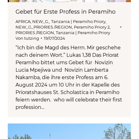
Gebet für Erste Profess in Peramiho
AFRICA
,
NEW_G_ Tanzania | Peramiho Priory
,
NEW_G_PRIORIES /REGION
,
Peramiho Priory 2
,
PRIORIES /REGION
,
Tanzania | Peramiho Priory
Von
tutzing
19/07/2024
“Ich bin die Magd des Herrn. Mir geschehe
nach deinem Wort.” Lukas 1,38 Das Priorat
Peramiho bittet ums Gebet für Novizin
Lucia Mpejiwa und Novizin Lamberta
Nakamba, die ihre erste Profess am 6.
August 2024 um 10 Uhr in der Kapelle des
Prioratshauses St. Scholastica in Peramiho
feiern werden. who will celebrate their first
profession…