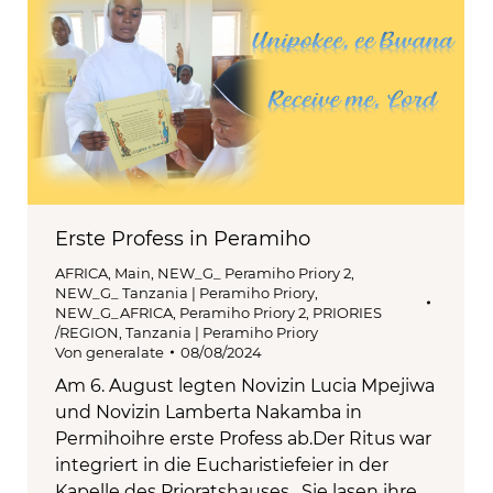
Erste Profess in Peramiho
AFRICA
,
Main
,
NEW_G_ Peramiho Priory 2
,
NEW_G_ Tanzania | Peramiho Priory
,
NEW_G_AFRICA
,
Peramiho Priory 2
,
PRIORIES
/REGION
,
Tanzania | Peramiho Priory
Von
generalate
08/08/2024
Am 6. August legten Novizin Lucia Mpejiwa
und Novizin Lamberta Nakamba in
Permihoihre erste Profess ab.Der Ritus war
integriert in die Eucharistiefeier in der
Kapelle des Prioratshauses. Sie lasen ihre