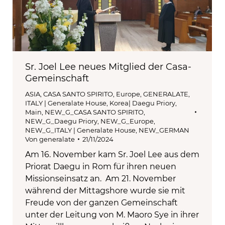
Sr. Joel Lee neues Mitglied der Casa-
Gemeinschaft
ASIA
,
CASA SANTO SPIRITO
,
Europe
,
GENERALATE
,
ITALY | Generalate House
,
Korea| Daegu Priory
,
Main
,
NEW_G_CASA SANTO SPIRITO
,
NEW_G_Daegu Priory
,
NEW_G_Europe
,
NEW_G_ITALY | Generalate House
,
NEW_GERMAN
Von
generalate
21/11/2024
Am 16. November kam Sr. Joel Lee aus dem
Priorat Daegu in Rom für ihren neuen
Missionseinsatz an. Am 21. November
während der Mittagshore wurde sie mit
Freude von der ganzen Gemeinschaft
unter der Leitung von M. Maoro Sye in ihrer