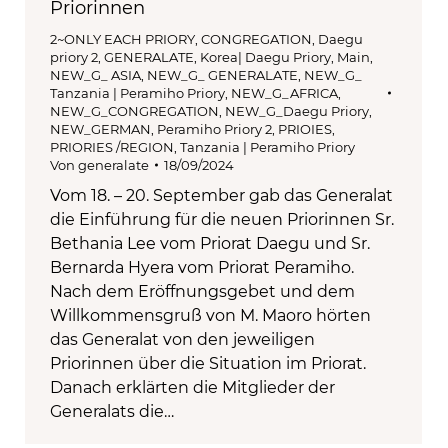
Priorinnen
2~ONLY EACH PRIORY
,
CONGREGATION
,
Daegu
priory 2
,
GENERALATE
,
Korea| Daegu Priory
,
Main
,
NEW_G_ ASIA
,
NEW_G_ GENERALATE
,
NEW_G_
Tanzania | Peramiho Priory
,
NEW_G_AFRICA
,
NEW_G_CONGREGATION
,
NEW_G_Daegu Priory
,
NEW_GERMAN
,
Peramiho Priory 2
,
PRIOIES
,
PRIORIES /REGION
,
Tanzania | Peramiho Priory
Von
generalate
18/09/2024
Vom 18. – 20. September gab das Generalat
die Einführung für die neuen Priorinnen Sr.
Bethania Lee vom Priorat Daegu und Sr.
Bernarda Hyera vom Priorat Peramiho.
Nach dem Eröffnungsgebet und dem
Willkommensgruß von M. Maoro hörten
das Generalat von den jeweiligen
Priorinnen über die Situation im Priorat.
Danach erklärten die Mitglieder der
Generalats die…