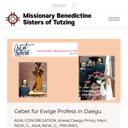
SITEMAP
Search:
Gebet für Ewige Profess in Daegu
ASIA
,
CONGREGATION
,
Korea| Daegu Priory
,
Main
,
NEW_G_ ASIA
,
NEW_G_ PRIORIES
,