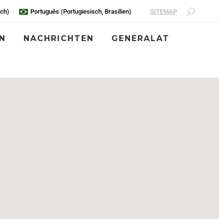
SITEMAP
sch
)
Português
(
Portugiesisch, Brasilien
)
N
NACHRICHTEN
GENERALAT