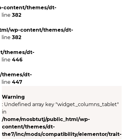
p-content/themes/dt-
 line
382
tml/wp-content/themes/dt-
 line
382
t/themes/dt-
 line
446
/themes/dt-
 line
447
Warning
: Undefined array key "widget_columns_tablet"
in
/home/mosbtutj/public_html/wp-
content/themes/dt-
the7/inc/mods/compatibility/elementor/trait-