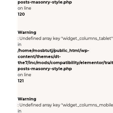
posts-masonry-style.php
on line
120
Warning
: Undefined array key "widget_columns_tablet"
in
/home/mosbtutj/public_html/wp-
content/themes/dt-
the7/inc/mods/compatibility/elementor/trait
posts-masonry-style.php
on line
121
Warning
: Undefined array key "widget_columns_mobile
in