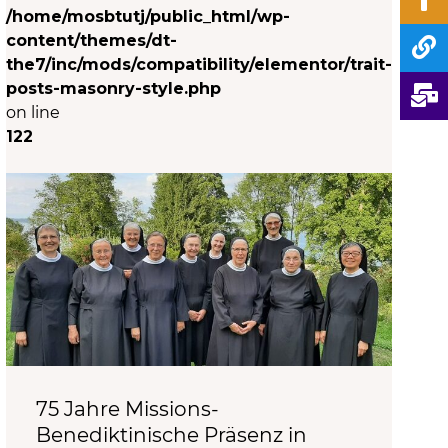
/home/mosbtutj/public_html/wp-
content/themes/dt-
the7/inc/mods/compatibility/elementor/trait-
posts-masonry-style.php
on line
122
75 Jahre Missions-
Benediktinische Präsenz in