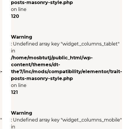
posts-masonry-style.php
on line
120
Warning
: Undefined array key "widget_columns_tablet"
in
/home/mosbtutj/public_html/wp-
content/themes/dt-
-
the7/inc/mods/compatibility/elementor/trait-
posts-masonry-style.php
on line
121
Warning
"
: Undefined array key "widget_columns_mobile"
in