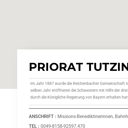
PRIORAT TUTZI
Im Jahr 1887 wurde die Reichenbacher Gemeinschaft nac
selben Jahr eröffneten die Schwestern mit Hilfe der d
durch die Königliche Regierung von Bayern erhalten hatte
ANSCHRIFT
:
Missions-Benediktinerinnen, Bahnh
TEL :
0049-8158-92597.470