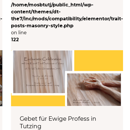
/home/mosbtutj/public_html/wp-
content/themes/dt-
-
the7/inc/mods/compatibility/elementor/trait-
posts-masonry-style.php
on line
122
Gebet für Ewige Profess in
Tutzing