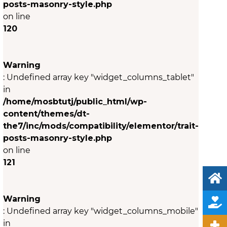
posts-masonry-style.php
on line
120
Warning
: Undefined array key "widget_columns_tablet"
in
/home/mosbtutj/public_html/wp-
content/themes/dt-
the7/inc/mods/compatibility/elementor/trait-
posts-masonry-style.php
on line
121
Warning
: Undefined array key "widget_columns_mobile"
in