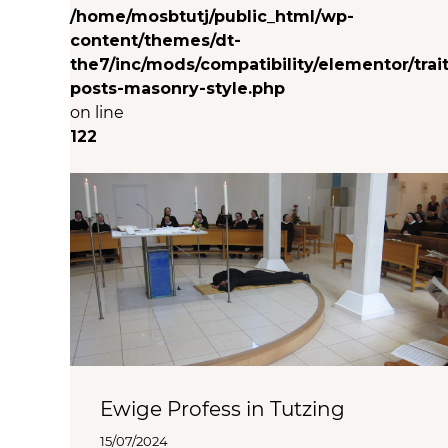
/home/mosbtutj/public_html/wp-
content/themes/dt-
the7/inc/mods/compatibility/elementor/trait
posts-masonry-style.php
on line
122
Ewige Profess in Tutzing
15/07/2024