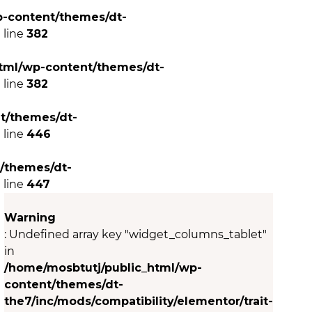
p-content/themes/dt-
 line
382
tml/wp-content/themes/dt-
 line
382
t/themes/dt-
 line
446
/themes/dt-
 line
447
Warning
: Undefined array key "widget_columns_tablet"
in
/home/mosbtutj/public_html/wp-
content/themes/dt-
the7/inc/mods/compatibility/elementor/trait-