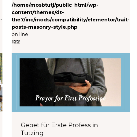
/home/mosbtutj/public_html/wp-
content/themes/dt-
-
the7/inc/mods/compatibility/elementor/trait-
posts-masonry-style.php
on line
122
Gebet für Erste Profess in
Tutzing