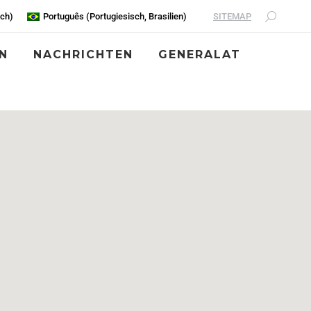
SITEMAP
sch
)
Português
(
Portugiesisch, Brasilien
)
N
NACHRICHTEN
GENERALAT