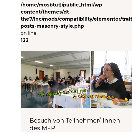
/home/mosbtutj/public_html/wp-
content/themes/dt-
the7/inc/mods/compatibility/elementor/trait
posts-masonry-style.php
on line
122
Besuch von Teilnehmer/-innen
des MFP