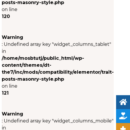
posts-masonry-style.php
on line
120
Warning
: Undefined array key "widget_columns_tablet"
in
/home/mosbtutj/public_html/wp-
content/themes/dt-
the7/inc/mods/compatibility/elementor/trait-
posts-masonry-style.php
on line
121
Warning
: Undefined array key "widget_columns_mobile"
in