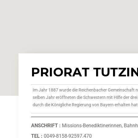
PRIORAT TUTZI
Im Jahr 1887 wurde die Reichenbacher Gemeinschaft nac
selben Jahr eröffneten die Schwestern mit Hilfe der d
durch die Königliche Regierung von Bayern erhalten hatte
ANSCHRIFT
:
Missions-Benediktinerinnen, Bahnh
TEL :
0049-8158-92597.470