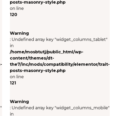
posts-masonry-style.php
on line
120
Warning
: Undefined array key "widget_columns_tablet"
in
/home/mosbtutj/public_html/wp-
content/themes/dt-
-
the7/inc/mods/compatibility/elementor/trait-
posts-masonry-style.php
on line
121
Warning
"
: Undefined array key "widget_columns_mobile"
in