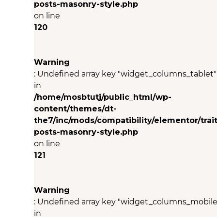
posts-masonry-style.php
on line
120
Warning
: Undefined array key "widget_columns_tablet"
in
/home/mosbtutj/public_html/wp-
content/themes/dt-
the7/inc/mods/compatibility/elementor/trait
posts-masonry-style.php
on line
121
Warning
: Undefined array key "widget_columns_mobile
in