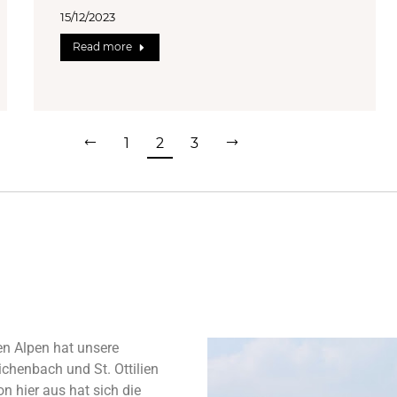
15/12/2023
Read more
1
2
3
en Alpen hat unsere
chenbach und St. Ottilien
n hier aus hat sich die