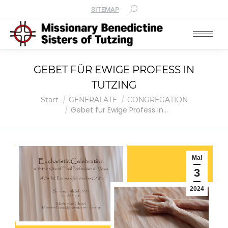
SITEMAP
GEBET FÜR EWIGE PROFESS IN
TUTZING
Sie befinden sich hier:
Start
GENERALATE
CONGREGATION
Gebet für Ewige Profess in…
Mai
3
2024