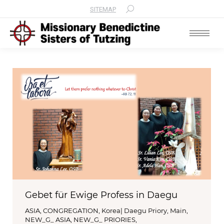
SITEMAP
Search:
Gebet für Ewige Profess in Daegu
ASIA
,
CONGREGATION
,
Korea| Daegu Priory
,
Main
,
NEW_G_ ASIA
,
NEW_G_ PRIORIES
,