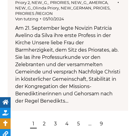
Priory 2
,
NEW_G_ PRIORIES
,
NEW_G_AMERICA
,
NEW_G_Olinda Priory
,
NEW_GERMAN
,
PRIOIES
,
PRIORIES /REGION
Von
tutzing
05/10/2024
Am 21. September legte Novizin Patrícia
Avelino da Silva ihre erste Profess in der
Kirche Unsere liebe Frau der
Barmherzigkeit, dem Sitz des Priorates, ab.
Sie las ihre Professurkunde vor den
Zelebranten und der versammelten
Gemeinde und versprach Nachfolge Christi
in klösterlicher Gemeinschaft, Stabilität in
der Kongregation der Missions-
Benediktinerinnen und Gehorsam nach
der Regel Benedikts…
1
2
3
4
5
…
9