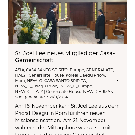
Sr. Joel Lee neues Mitglied der Casa-
Gemeinschaft
ASIA
,
CASA SANTO SPIRITO
,
Europe
,
GENERALATE
,
ITALY | Generalate House
,
Korea| Daegu Priory
,
Main
,
NEW_G_CASA SANTO SPIRITO
,
NEW_G_Daegu Priory
,
NEW_G_Europe
,
NEW_G_ITALY | Generalate House
,
NEW_GERMAN
Von
generalate
21/11/2024
Am 16. November kam Sr. Joel Lee aus dem
Priorat Daegu in Rom für ihren neuen
Missionseinsatz an. Am 21. November
während der Mittagshore wurde sie mit
Freude von der ganzen Gemeinschaft