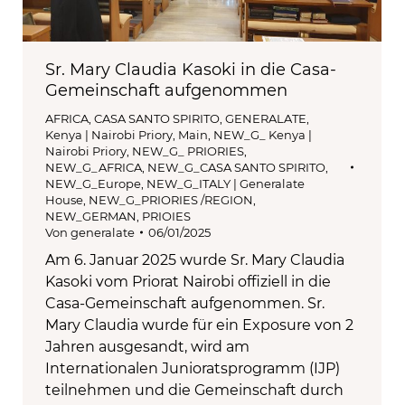
Sr. Mary Claudia Kasoki in die Casa-
Gemeinschaft aufgenommen
AFRICA
,
CASA SANTO SPIRITO
,
GENERALATE
,
Kenya | Nairobi Priory
,
Main
,
NEW_G_ Kenya |
Nairobi Priory
,
NEW_G_ PRIORIES
,
NEW_G_AFRICA
,
NEW_G_CASA SANTO SPIRITO
,
NEW_G_Europe
,
NEW_G_ITALY | Generalate
House
,
NEW_G_PRIORIES /REGION
,
NEW_GERMAN
,
PRIOIES
Von
generalate
06/01/2025
Am 6. Januar 2025 wurde Sr. Mary Claudia
Kasoki vom Priorat Nairobi offiziell in die
Casa-Gemeinschaft aufgenommen. Sr.
Mary Claudia wurde für ein Exposure von 2
Jahren ausgesandt, wird am
Internationalen Junioratsprogramm (IJP)
teilnehmen und die Gemeinschaft durch