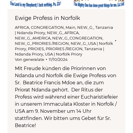
Ewige Profess in Norfolk
AFRICA
,
CONGREGATION
,
Main
,
NEW_G_ Tanzania
| Ndanda Priory
,
NEW_G_AFRICA
,
NEW_G_AMERICA
,
NEW_G_CONGREGATION
,
NEW_G_PRIORIES /REGION
,
NEW_G_USA | Norfolk
Priory
,
PRIOIES
,
PRIORIES /REGION
,
Tanzania |
Ndanda Priory
,
USA | Norfolk Priory
Von
generalate
11/10/2024
Mit Freude künden die Priorinnen von
Ndanda und Norfolk die Ewige Profess von
Sr. Beatrice Francis Mdoe an, die zum
Priorat Ndanda gehört. Der Ritus der
Profess wird während einer Eucharistiefeier
in unserem Immaculata Kloster in Norfolk /
USA am 9. November um 14 Uhr
stattfinden. Wir bitten ums Gebet für Sr.
Beatrice!