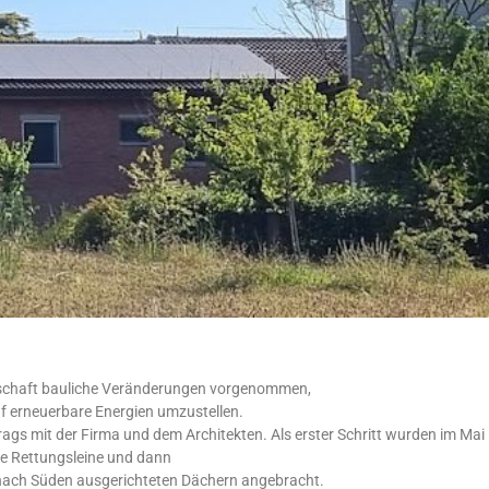
nschaft bauliche Veränderungen vorgenommen,
f erneuerbare Energien umzustellen.
gs mit der Firma und dem Architekten. Als erster Schritt wurden im Mai
te Rettungsleine und dann
 nach Süden ausgerichteten Dächern angebracht.