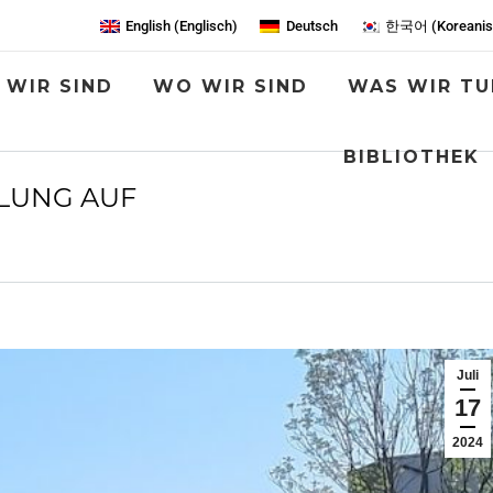
English
(
Englisch
)
Deutsch
한국어
(
Koreani
 WIR SIND
WO WIR SIND
WAS WIR TU
BIBLIOTHEK
LUNG AUF
Sie befinden sich hier:
Juli
17
2024