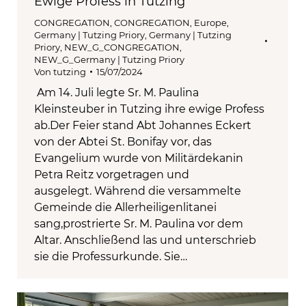
Ewige Profess in Tutzing
CONGREGATION
,
CONGREGATION
,
Europe
,
Germany | Tutzing Priory
,
Germany | Tutzing
Priory
,
NEW_G_CONGREGATION
,
NEW_G_Germany | Tutzing Priory
Von
tutzing
15/07/2024
Am 14. Juli legte Sr. M. Paulina
Kleinsteuber in Tutzing ihre ewige Profess
ab.Der Feier stand Abt Johannes Eckert
von der Abtei St. Bonifay vor, das
Evangelium wurde von Militärdekanin
Petra Reitz vorgetragen und
ausgelegt. Während die versammelte
Gemeinde die Allerheiligenlitanei
sang,prostrierte Sr. M. Paulina vor dem
Altar. Anschließend las und unterschrieb
sie die Professurkunde. Sie…