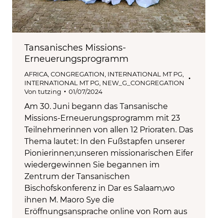
Tansanisches Missions-
Erneuerungsprogramm
AFRICA
,
CONGREGATION
,
INTERNATIONAL MT PG
,
INTERNATIONAL MT PG
,
NEW_G_CONGREGATION
Von
tutzing
01/07/2024
Am 30. Juni begann das Tansanische
Missions-Erneuerungsprogramm mit 23
Teilnehmerinnen von allen 12 Prioraten. Das
Thema lautet: In den Fußstapfen unserer
Pionierinnen;unseren missionarischen Eifer
wiedergewinnen Sie begannen im
Zentrum der Tansanischen
Bischofskonferenz in Dar es Salaam,wo
ihnen M. Maoro Sye die
Eröffnungsansprache online von Rom aus