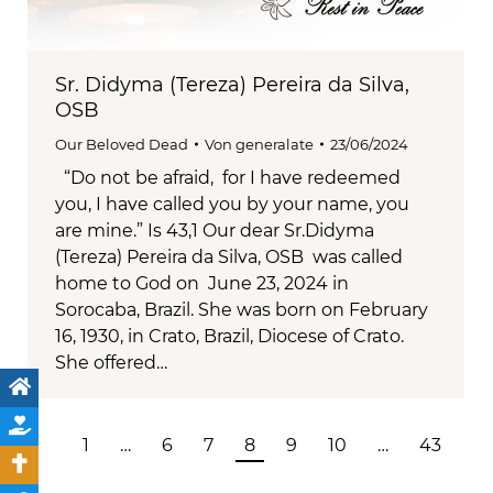
Sr. Didyma (Tereza) Pereira da Silva,
OSB
Our Beloved Dead
Von
generalate
23/06/2024
“Do not be afraid, for I have redeemed
you, I have called you by your name, you
are mine.” Is 43,1 Our dear Sr.Didyma
(Tereza) Pereira da Silva, OSB was called
home to God on June 23, 2024 in
Sorocaba, Brazil. She was born on February
16, 1930, in Crato, Brazil, Diocese of Crato.
She offered…
1
…
6
7
8
9
10
…
43