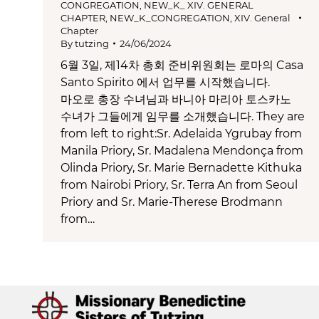
CONGREGATION
,
NEW_K_ XIV. GENERAL
CHAPTER
,
NEW_K_CONGREGATION
,
XIV. General
Chapter
By
tutzing
24/06/2024
6월 3일, 제14차 총회 준비위원회는 로마의 Casa
Santo Spirito 에서 업무를 시작했습니다.
마오로 총장 수녀님과 바니아 마리아 토스카노
수녀가 그들에게 임무를 소개했습니다. They are
from left to right:Sr. Adelaida Ygrubay from
Manila Priory, Sr. Madalena Mendonça from
Olinda Priory, Sr. Marie Bernadette Kithuka
from Nairobi Priory, Sr. Terra An from Seoul
Priory and Sr. Marie-Therese Brodmann
from…