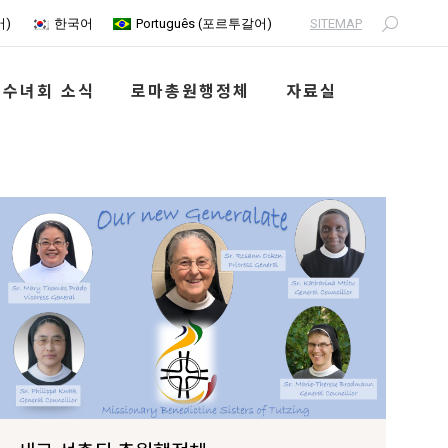
SITEMAP
어
)
한국어
Português
(
포르투갈어
)
Search:
수녀회 소식
로마총원행정체
자료실