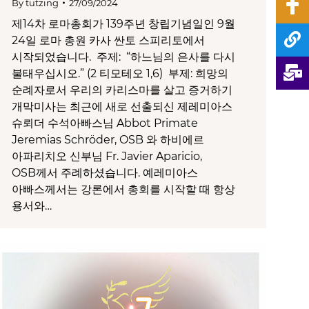
By
tutzing
27/09/2024
제14차 로마총회가 139주년 창립기념일인 9월
24일 로마 총원 카사 싼토 스피리토에서
시작되었습니다. 주제: “하느님의 은사를 다시
불태우십시오.” (2 티모테오 1,6) 부제: 희망의
순례자로서 우리의 카리스마를 살고 증거하기
개막미사는 최근에 새로 선출되신 제레미아스
슈뢰더 수석아빠스님 Abbot Primate
Jeremias Schröder, OSB 와 하비에르
아파리치오 신부님 Fr. Javier Aparicio,
OSB께서 주례하셨습니다. 예레미아스
아빠스께서는 강론에서 총회를 시작할 때 항상
용서와…