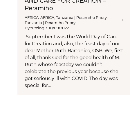
AND CARE FOR CREATION –
Peramiho
AFRICA
,
AFRICA
,
Tanzania | Peramiho Priory
,
Tanzania | Peramiho Priory
By
tutzing
10/09/2022
September 1 was the World Day of Care
for Creation and, also, the feast day of our
dear Mother Ruth Bartonico, OSB. We, first
of all, thank God for the good health of M.
Ruth whose feastday we couldn’t
celebrate the previous year because she
got seriously ill with COVID. The day was
special for…