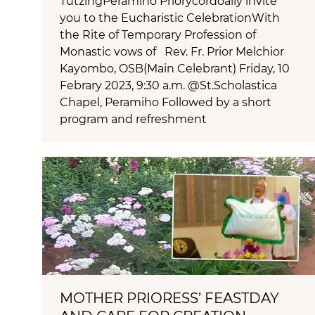
TutzingPeramiho Priorycordoally invite
you to the Eucharistic CelebrationWith
the Rite of Temporary Profession of
Monastic vows of Rev. Fr. Prior Melchior
Kayombo, OSB(Main Celebrant) Friday, 10
Febrary 2023, 9:30 a.m. @St.Scholastica
Chapel, Peramiho Followed by a short
program and refreshment
MOTHER PRIORESS’ FEASTDAY