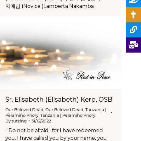
자매님 (Novice )Lamberta Nakamba
Sr. Elisabeth (Elisabeth) Kerp, OSB
Our Beloved Dead
,
Our Beloved Dead
,
Tanzania |
Peramiho Priory
,
Tanzania | Peramiho Priory
By
tutzing
31/12/2022
“Do not be afraid, for I have redeemed
you, I have called you by your name, you