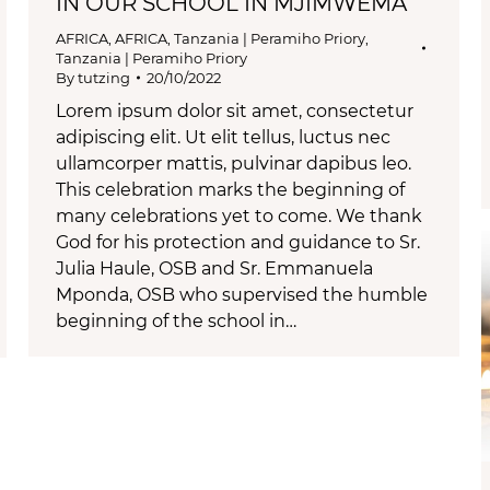
IN OUR SCHOOL IN MJIMWEMA
AFRICA
,
AFRICA
,
Tanzania | Peramiho Priory
,
Tanzania | Peramiho Priory
By
tutzing
20/10/2022
Lorem ipsum dolor sit amet, consectetur
adipiscing elit. Ut elit tellus, luctus nec
ullamcorper mattis, pulvinar dapibus leo.
This celebration marks the beginning of
many celebrations yet to come. We thank
God for his protection and guidance to Sr.
Julia Haule, OSB and Sr. Emmanuela
Mponda, OSB who supervised the humble
beginning of the school in…