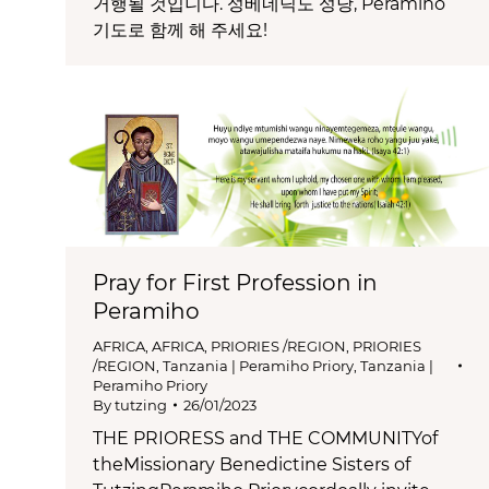
거행될 것입니다. 성베네딕도 성당, Peramiho
기도로 함께 해 주세요!
Pray for First Profession in
Peramiho
AFRICA
,
AFRICA
,
PRIORIES /REGION
,
PRIORIES
/REGION
,
Tanzania | Peramiho Priory
,
Tanzania |
Peramiho Priory
By
tutzing
26/01/2023
THE PRIORESS and THE COMMUNITYof
theMissionary Benedictine Sisters of