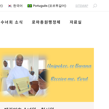
SITEMAP
어
)
한국어
Português
(
포르투갈어
)
Search:
수녀회 소식
로마총원행정체
자료실