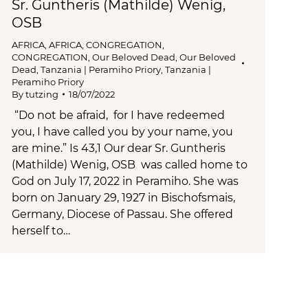
Sr. Guntheris (Mathilde) Wenig,
OSB
AFRICA
,
AFRICA
,
CONGREGATION
,
CONGREGATION
,
Our Beloved Dead
,
Our Beloved
Dead
,
Tanzania | Peramiho Priory
,
Tanzania |
Peramiho Priory
By
tutzing
18/07/2022
“Do not be afraid, for I have redeemed
you, I have called you by your name, you
are mine.” Is 43,1 Our dear Sr. Guntheris
(Mathilde) Wenig, OSB was called home to
God on July 17, 2022 in Peramiho. She was
born on January 29, 1927 in Bischofsmais,
Germany, Diocese of Passau. She offered
herself to…