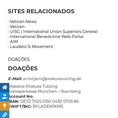
SITES RELACIONADOS
· Vatican News
· Vatican
· UISG | International Union Superiors General
· International Benedictine Web Portal
· AIM
· Laudato Si Movement
DOAÇÕES
DOAÇÕES
E-Mail:
sr.mirjam@prokuratutzing.de
Missions-Prokura Tutzing
Kreissparkasse München – Starnberg
Account No.
IBAN:
DE72 7025 0150 0430 5709 86
SWIFT/BIC:
BYLADEM1KMS