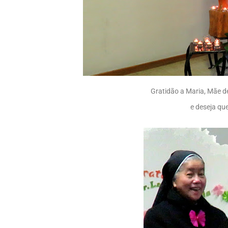
Gratidão a Maria, Mãe d
e deseja qu