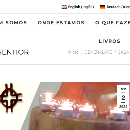
English
(
Inglês
)
Deutsch
(
Ale
M SOMOS
ONDE ESTAMOS
O QUE FAZ
LIVROS
 SENHOR
Você está aqui:
Início
GENERALATE
CASA
fev
2
2024