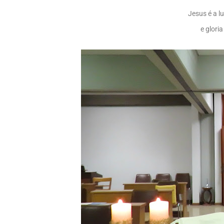
Jesus é a l
e gloria