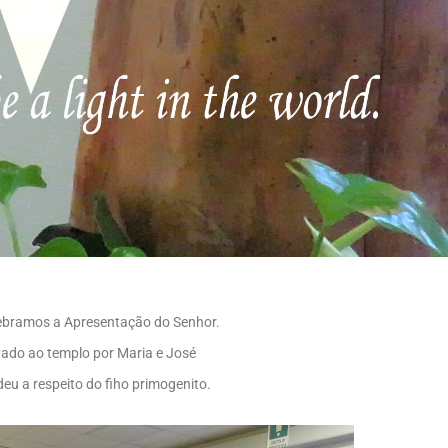
elebramos a Apresentação do Senhor.
vado ao templo por Maria e José
eu a respeito do fiho primogenito.