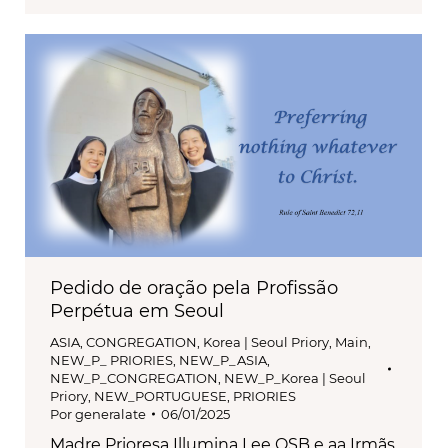
Pedido de oração pela Profissão
Perpétua em Seoul
ASIA
,
CONGREGATION
,
Korea | Seoul Priory
,
Main
,
NEW_P_ PRIORIES
,
NEW_P_ASIA
,
NEW_P_CONGREGATION
,
NEW_P_Korea | Seoul
Priory
,
NEW_PORTUGUESE
,
PRIORIES
Por
generalate
06/01/2025
Madre Prioresa Illumina Lee OSB e aa Irmãs