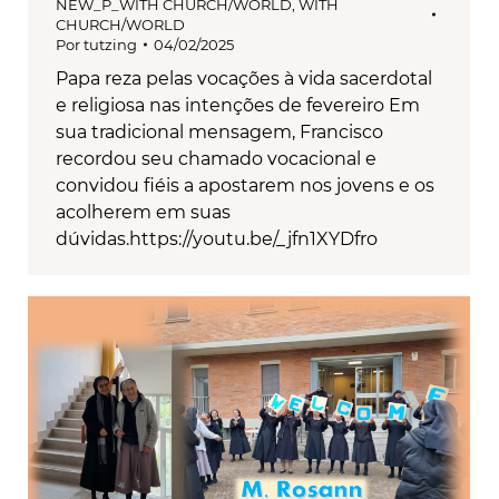
NEW_P_WITH CHURCH/WORLD
,
WITH
CHURCH/WORLD
Por
tutzing
04/02/2025
Papa reza pelas vocações à vida sacerdotal
e religiosa nas intenções de fevereiro Em
sua tradicional mensagem, Francisco
recordou seu chamado vocacional e
convidou fiéis a apostarem nos jovens e os
acolherem em suas
dúvidas.https://youtu.be/_jfn1XYDfro