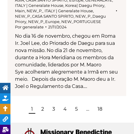
ASIA
,
CASA SANTO SPIRITO
,
Europe
,
GENERALATE
,
ITALY | Generalate House
,
Korea| Daegu Priory
,
Main
,
NEW_P_ ITALY | Generalate House
,
NEW_P_CASA SANTO SPIRITO
,
NEW_P_Daegu
Priory
,
NEW_P_Europe
,
NEW_PORTUGUESE
Por
generalate
21/11/2024
No dia 16 de novembro, chegou em Roma
Ir. Joel Lee, do Priorado de Daegu para sua
nova missão. No dia 21 de novembro,
durante a Hora Meridiana os membros da
comunidade, liderados por M. Maoro
Sye acolheram alegremente a Irmã em seu
meio. Depois da oração M. Maoro deu a Ir.
Joel o Regulamento da Casa.…
1
2
3
4
5
…
18