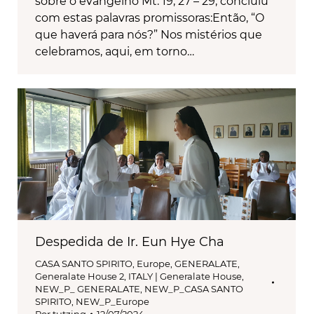
sobre o evangelho Mt. 19, 27 – 29, concluiu
com estas palavras promissoras:Então, “O
que haverá para nós?” Nos mistérios que
celebramos, aqui, em torno…
Despedida de Ir. Eun Hye Cha
CASA SANTO SPIRITO
,
Europe
,
GENERALATE
,
Generalate House 2
,
ITALY | Generalate House
,
NEW_P_ GENERALATE
,
NEW_P_CASA SANTO
SPIRITO
,
NEW_P_Europe
Por
tutzing
12/07/2024