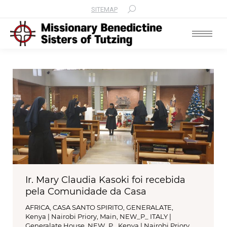
SITEMAP
Search:
Ir. Mary Claudia Kasoki foi recebida
pela Comunidade da Casa
AFRICA
,
CASA SANTO SPIRITO
,
GENERALATE
,
Kenya | Nairobi Priory
,
Main
,
NEW_P_ ITALY |
Generalate House
,
NEW_P_ Kenya | Nairobi Priory
,