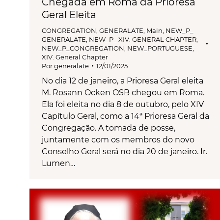
Chegada em Roma da Prioresa
Geral Eleita
CONGREGATION
,
GENERALATE
,
Main
,
NEW_P_
GENERALATE
,
NEW_P_ XIV. GENERAL CHAPTER
,
NEW_P_CONGREGATION
,
NEW_PORTUGUESE
,
XIV. General Chapter
Por
generalate
12/01/2025
No dia 12 de janeiro, a Prioresa Geral eleita
M. Rosann Ocken OSB chegou em Roma.
Ela foi eleita no dia 8 de outubro, pelo XIV
Capítulo Geral, como a 14ª Prioresa Geral da
Congregação. A tomada de posse,
juntamente com os membros do novo
Conselho Geral será no dia 20 de janeiro. Ir.
Lumen…