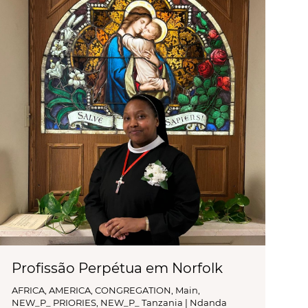
Profissão Perpétua em Norfolk
AFRICA
,
AMERICA
,
CONGREGATION
,
Main
,
NEW_P_ PRIORIES
,
NEW_P_ Tanzania | Ndanda