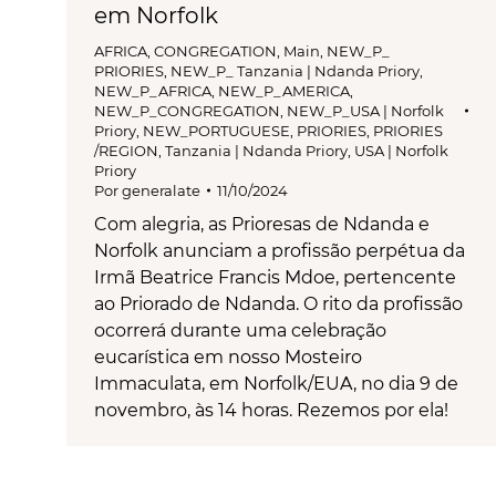
em Norfolk
AFRICA
,
CONGREGATION
,
Main
,
NEW_P_
PRIORIES
,
NEW_P_ Tanzania | Ndanda Priory
,
NEW_P_AFRICA
,
NEW_P_AMERICA
,
NEW_P_CONGREGATION
,
NEW_P_USA | Norfolk
Priory
,
NEW_PORTUGUESE
,
PRIORIES
,
PRIORIES
/REGION
,
Tanzania | Ndanda Priory
,
USA | Norfolk
Priory
Por
generalate
11/10/2024
Com alegria, as Prioresas de Ndanda e
Norfolk anunciam a profissão perpétua da
Irmã Beatrice Francis Mdoe, pertencente
ao Priorado de Ndanda. O rito da profissão
ocorrerá durante uma celebração
eucarística em nosso Mosteiro
Immaculata, em Norfolk/EUA, no dia 9 de
novembro, às 14 horas. Rezemos por ela!