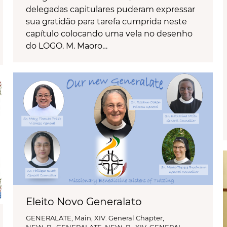
delegadas capitulares puderam expressar
sua gratidão para tarefa cumprida neste
capítulo colocando uma vela no desenho
do LOGO. M. Maoro…
Eleito Novo Generalato
GENERALATE
,
Main
,
XIV. General Chapter
,
NEW_P_ GENERALATE
,
NEW_P_ XIV. GENERAL