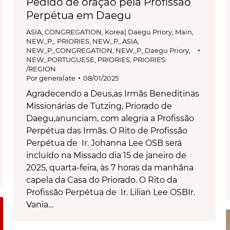
Pedido de oração pela Profissão
Perpétua em Daegu
ASIA
,
CONGREGATION
,
Korea| Daegu Priory
,
Main
,
NEW_P_ PRIORIES
,
NEW_P_ASIA
,
NEW_P_CONGREGATION
,
NEW_P_Daegu Priory
,
NEW_PORTUGUESE
,
PRIORIES
,
PRIORIES
/REGION
Por
generalate
08/01/2025
Agradecendo a Deus,as Irmãs Beneditinas
Missionárias de Tutzing, Priorado de
Daegu,anunciam, com alegria a Profissão
Perpétua das Irmãs. O Rito de Profissão
Perpétua de Ir. Johanna Lee OSB será
incluído na Missado dia 15 de janeiro de
2025, quarta-feira, às 7 horas da manhãna
capela da Casa do Priorado. O Rito da
Profissão Perpétua de Ir. Lilian Lee OSBIr.
Vania…