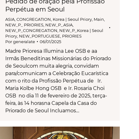
Pedido de oração pela Profissão
Perpétua em Seoul
ASIA
,
CONGREGATION
,
Korea | Seoul Priory
,
Main
,
NEW_P_ PRIORIES
,
NEW_P_ASIA
,
NEW_P_CONGREGATION
,
NEW_P_Korea | Seoul
Priory
,
NEW_PORTUGUESE
,
PRIORIES
Por
generalate
06/01/2025
Madre Prioresa Illumina Lee OSB e aa
Irmãs Beneditinas Missionárias do Priorado
de Seoulcom muita alegria, convidam
para/comunicam a Celebração Eucarística
com o rito da Profissão Perpétua de Ir.
Maria Kolbe Hong OSB e Ir. Rosaria Choi
OSB no dia 11 de fevereiro de 2025, terça-
feira, às 14 horasna Capela da Casa do
Priorado de Seoul Incluamos…