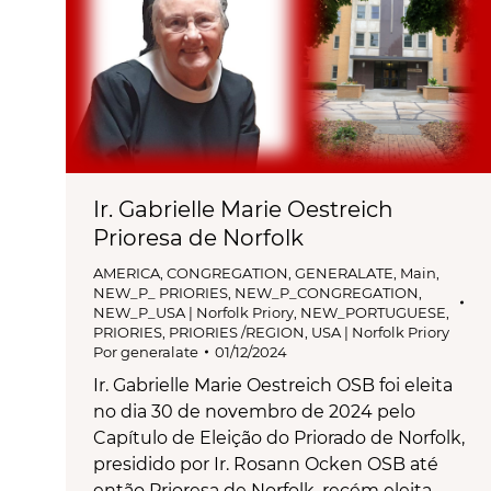
Ir. Gabrielle Marie Oestreich
Prioresa de Norfolk
AMERICA
,
CONGREGATION
,
GENERALATE
,
Main
,
NEW_P_ PRIORIES
,
NEW_P_CONGREGATION
,
NEW_P_USA | Norfolk Priory
,
NEW_PORTUGUESE
,
PRIORIES
,
PRIORIES /REGION
,
USA | Norfolk Priory
Por
generalate
01/12/2024
Ir. Gabrielle Marie Oestreich OSB foi eleita
no dia 30 de novembro de 2024 pelo
Capítulo de Eleição do Priorado de Norfolk,
presidido por Ir. Rosann Ocken OSB até
então Prioresa de Norfolk, recém eleita