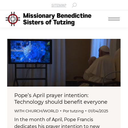
SITEMAP
Search:
Pope’s April prayer intention:
Technology should benefit everyone
WITH CHURCH/WORLD
Por
tutzing
01/04/2025
In the month of April, Pope Francis
dedicates his prayer intention to new