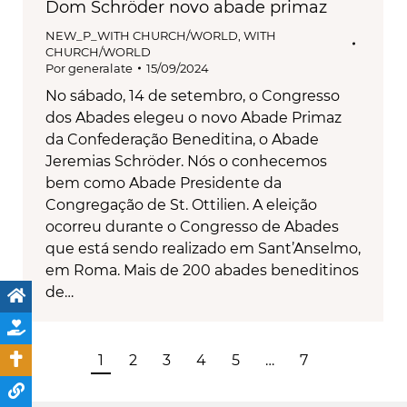
Dom Schröder novo abade primaz
NEW_P_WITH CHURCH/WORLD
,
WITH
CHURCH/WORLD
Por
generalate
15/09/2024
No sábado, 14 de setembro, o Congresso
dos Abades elegeu o novo Abade Primaz
da Confederação Beneditina, o Abade
Jeremias Schröder. Nós o conhecemos
bem como Abade Presidente da
Congregação de St. Ottilien. A eleição
ocorreu durante o Congresso de Abades
que está sendo realizado em Sant’Anselmo,
em Roma. Mais de 200 abades beneditinos
de…
1
2
3
4
5
…
7