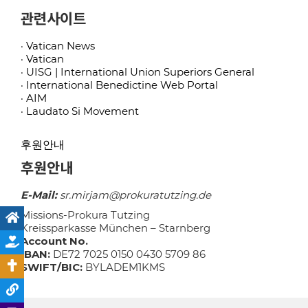
관련사이트
· Vatican News
· Vatican
· UISG | International Union Superiors General
· International Benedictine Web Portal
· AIM
· Laudato Si Movement
후원안내
후원안내
E-Mail:
sr.mirjam@prokuratutzing.de
Missions-Prokura Tutzing
Kreissparkasse München – Starnberg
Account No.
IBAN:
DE72 7025 0150 0430 5709 86
SWIFT/BIC:
BYLADEM1KMS