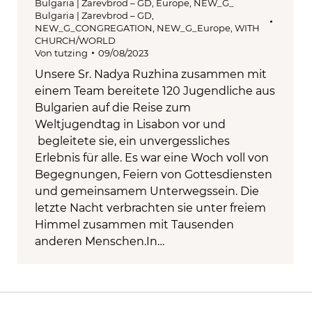
Bulgaria | Zarevbrod – GD
,
Europe
,
NEW_G_
Bulgaria | Zarevbrod – GD
,
NEW_G_CONGREGATION
,
NEW_G_Europe
,
WITH
CHURCH/WORLD
Von
tutzing
09/08/2023
Unsere Sr. Nadya Ruzhina zusammen mit
einem Team bereitete 120 Jugendliche aus
Bulgarien auf die Reise zum
Weltjugendtag in Lisabon vor und
begleitete sie, ein unvergessliches
Erlebnis für alle. Es war eine Woch voll von
Begegnungen, Feiern von Gottesdiensten
und gemeinsamem Unterwegssein. Die
letzte Nacht verbrachten sie unter freiem
Himmel zusammen mit Tausenden
anderen Menschen.In…