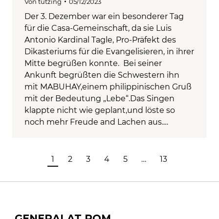
Von
tutzing
05/12/2023
Der 3. Dezember war ein besonderer Tag
für die Casa-Gemeinschaft, da sie Luis
Antonio Kardinal Tagle, Pro-Präfekt des
Dikasteriums für die Evangelisieren, in ihrer
Mitte begrüßen konnte. Bei seiner
Ankunft begrüßten die Schwestern ihn
mit MABUHAY,einem philippinischen Gruß
mit der Bedeutung „Lebe“.Das Singen
klappte nicht wie geplant,und löste so
noch mehr Freude and Lachen aus.…
1
2
3
4
5
…
13
GENERALAT ROM