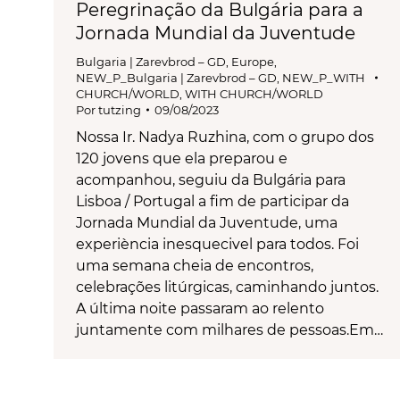
Peregrinação da Bulgária para a
Jornada Mundial da Juventude
Bulgaria | Zarevbrod – GD
,
Europe
,
NEW_P_Bulgaria | Zarevbrod – GD
,
NEW_P_WITH
CHURCH/WORLD
,
WITH CHURCH/WORLD
Por
tutzing
09/08/2023
Nossa Ir. Nadya Ruzhina, com o grupo dos
120 jovens que ela preparou e
acompanhou, seguiu da Bulgária para
Lisboa / Portugal a fim de participar da
Jornada Mundial da Juventude, uma
experiència inesquecivel para todos. Foi
uma semana cheia de encontros,
celebrações litúrgicas, caminhando juntos.
A última noite passaram ao relento
juntamente com milhares de pessoas.Em…