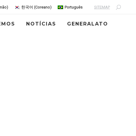
SITEMAP
mão
)
한국어
(
Coreano
)
Português
Search:
EMOS
NOTÍCIAS
GENERALATO