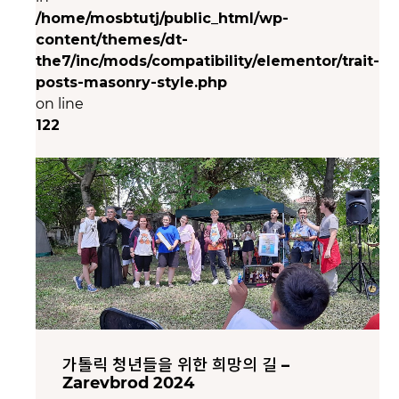
/home/mosbtutj/public_html/wp-
content/themes/dt-
the7/inc/mods/compatibility/elementor/trait-
posts-masonry-style.php
on line
122
가톨릭 청년들을 위한 희망의 길 –
Zarevbrod 2024