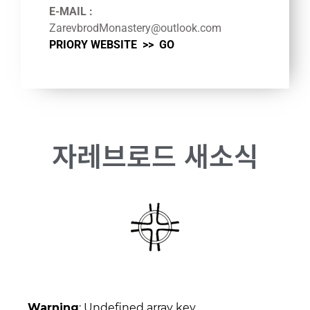
E-MAIL :
ZarevbrodMonastery@outlook.com
PRIORY WEBSITE >>
GO
자레브로드 새소식
Warning
: Undefined array key