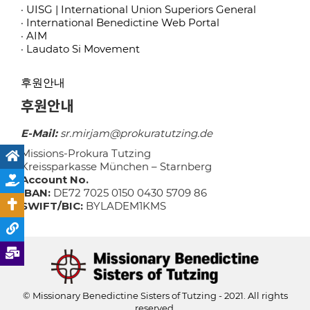
· UISG | International Union Superiors General
· International Benedictine Web Portal
· AIM
· Laudato Si Movement
후원안내
후원안내
E-Mail:
sr.mirjam@prokuratutzing.de
Missions-Prokura Tutzing
Kreissparkasse München – Starnberg
Account No.
IBAN:
DE72 7025 0150 0430 5709 86
SWIFT/BIC:
BYLADEM1KMS
© Missionary Benedictine Sisters of Tutzing - 2021. All rights
reserved.