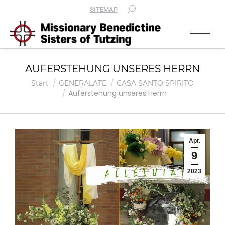
SITEMAP
AUFERSTEHUNG UNSERES HERRN
Sie befinden sich hier:
Start
GENERALATE
CASA SANTO SPIRITO
Auferstehung unseres Herrn
Apr.
9
2023