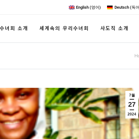
English
(
영어
)
Deutsch
(
독
수녀회 소개
세계속의 우리수녀회
사도직 소개
Yo
H
7월
27
2024