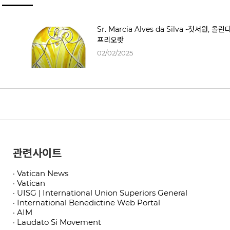
Sr. Marcia Alves da Silva -첫서원, 올린
프리오랏
02/02/2025
관련사이트
· Vatican News
· Vatican
· UISG | International Union Superiors General
· International Benedictine Web Portal
· AIM
· Laudato Si Movement