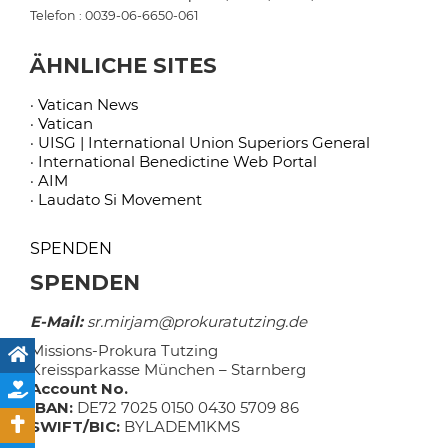
Telefon : 0039-06-6650-061
ÄHNLICHE SITES
· Vatican News
· Vatican
· UISG | International Union Superiors General
· International Benedictine Web Portal
· AIM
· Laudato Si Movement
SPENDEN
SPENDEN
E-Mail:
sr.mirjam@prokuratutzing.de
Missions-Prokura Tutzing
Kreissparkasse München – Starnberg
Account No.
IBAN:
DE72 7025 0150 0430 5709 86
SWIFT/BIC:
BYLADEM1KMS