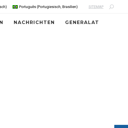
SITEMAP
sch
)
Português
(
Portugiesisch, Brasilien
)
Search:
N
NACHRICHTEN
GENERALAT