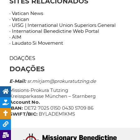
SITES RELACIONADOS
· Vatican News
· Vatican
· UISG | International Union Superiors General
· International Benedictine Web Portal
· AIM
· Laudato Si Movement
DOAÇÕES
DOAÇÕES
E-Mail:
sr.mirjam@prokuratutzing.de
Missions-Prokura Tutzing
Kreissparkasse München – Starnberg
Account No.
IBAN:
DE72 7025 0150 0430 5709 86
SWIFT/BIC:
BYLADEM1KMS