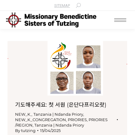
SITEMAP
Search:
기도해주세요: 첫 서원 (은단다프리오랏)
NEW_K_ Tanzania | Ndanda Priory
,
NEW_K_CONGREGATION
,
PRIORIES
,
PRIORIES
/REGION
,
Tanzania | Ndanda Priory
By
tutzing
15/04/2025