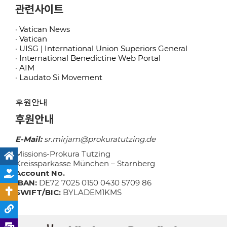
관련사이트
· Vatican News
· Vatican
· UISG | International Union Superiors General
· International Benedictine Web Portal
· AIM
· Laudato Si Movement
후원안내
후원안내
E-Mail:
sr.mirjam@prokuratutzing.de
Missions-Prokura Tutzing
Kreissparkasse München – Starnberg
Account No.
IBAN:
DE72 7025 0150 0430 5709 86
SWIFT/BIC:
BYLADEM1KMS