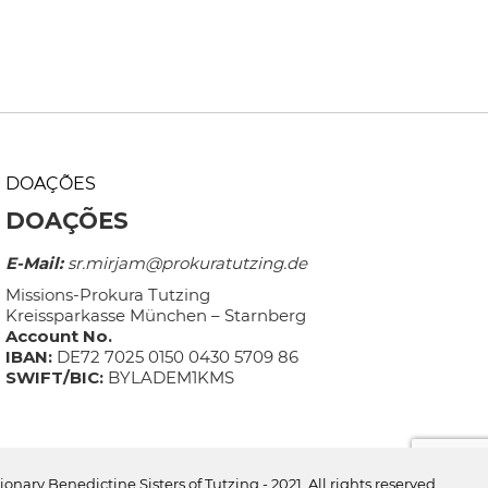
DOAÇÕES
DOAÇÕES
E-Mail:
sr.mirjam@prokuratutzing.de
Missions-Prokura Tutzing
Kreissparkasse München – Starnberg
Account No.
IBAN:
DE72 7025 0150 0430 5709 86
SWIFT/BIC:
BYLADEM1KMS
ionary Benedictine Sisters of Tutzing - 2021. All rights reserved.