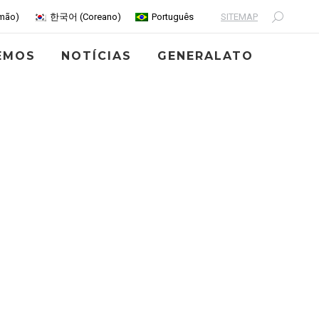
SITEMAP
mão
)
한국어
(
Coreano
)
Português
Search:
EMOS
NOTÍCIAS
GENERALATO