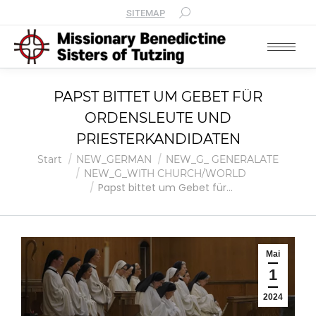
SITEMAP
PAPST BITTET UM GEBET FÜR
ORDENSLEUTE UND
PRIESTERKANDIDATEN
Sie befinden sich hier:
Start
NEW_GERMAN
NEW_G_ GENERALATE
NEW_G_WITH CHURCH/WORLD
Papst bittet um Gebet für…
Mai
1
2024