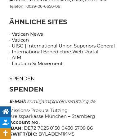
Telefon : 0039-06-6650-061
ÄHNLICHE SITES
· Vatican News
· Vatican
· UISG | International Union Superiors General
· International Benedictine Web Portal
· AIM
· Laudato Si Movement
SPENDEN
SPENDEN
E-Mail:
sr.mirjam@prokuratutzing.de
Missions-Prokura Tutzing
Kreissparkasse München – Starnberg
Account No.
IBAN:
DE72 7025 0150 0430 5709 86
SWIFT/BIC:
BYLADEM1KMS