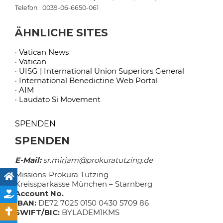
Telefon : 0039-06-6650-061
ÄHNLICHE SITES
· Vatican News
· Vatican
· UISG | International Union Superiors General
· International Benedictine Web Portal
· AIM
· Laudato Si Movement
SPENDEN
SPENDEN
E-Mail:
sr.mirjam@prokuratutzing.de
Missions-Prokura Tutzing
Kreissparkasse München – Starnberg
Account No.
IBAN:
DE72 7025 0150 0430 5709 86
SWIFT/BIC:
BYLADEM1KMS