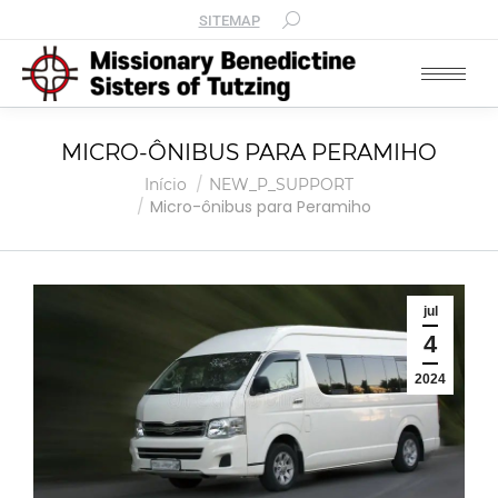
SITEMAP
MICRO-ÔNIBUS PARA PERAMIHO
Você está aqui:
Início
NEW_P_SUPPORT
Micro-ônibus para Peramiho
jul
4
2024